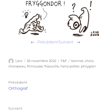
←
Précédent
Suivant
→
Auteur
Publié
Catégories
Étiquettes
Leio
26 novembre 2022
F&F
bonnet
,
choix
,
le
choixpeau
,
frimousse
,
fripouille
,
harry potter
,
phrygien
Navigation
Précédent
de
Publication
Orthograf
précédente :
l’article
Suivant