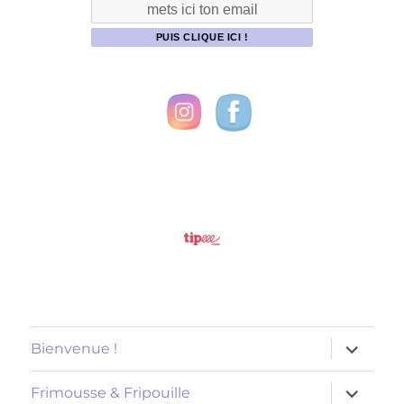
ouvrir
Bienvenue !
le
sous-
menu
ouvrir
Frimousse & Fripouille
le