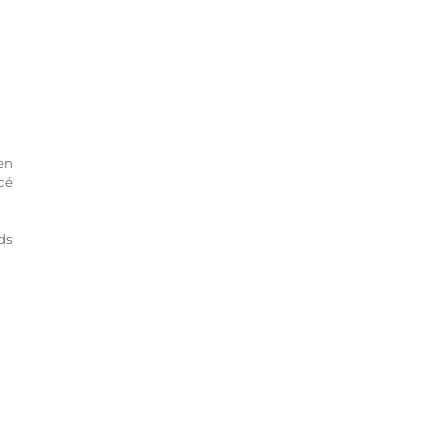
en
cé
ds