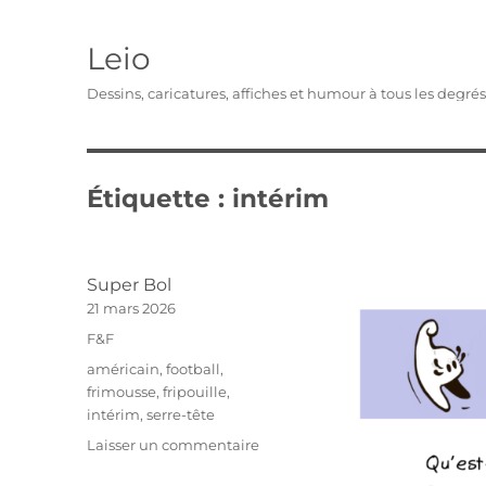
Leio
Dessins, caricatures, affiches et humour à tous les degré
Étiquette :
intérim
Super Bol
Publié
21 mars 2026
le
Catégories
F&F
Étiquettes
américain
,
football
,
frimousse
,
fripouille
,
intérim
,
serre-tête
sur
Laisser un commentaire
Super