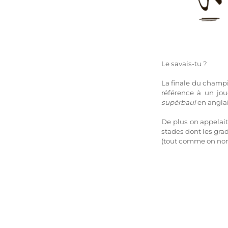
Le savais-tu ?
La finale du champi
référence à un jo
supèrbaul
en anglai
De plus on appelait
stades dont les gra
(tout comme on nomm