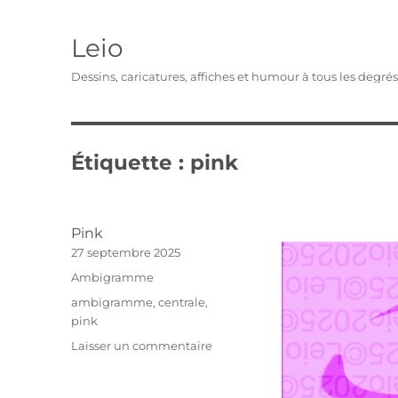
Leio
Dessins, caricatures, affiches et humour à tous les degré
Étiquette :
pink
Pink
Publié
27 septembre 2025
le
Catégories
Ambigramme
Étiquettes
ambigramme
,
centrale
,
pink
sur
Laisser un commentaire
Pink