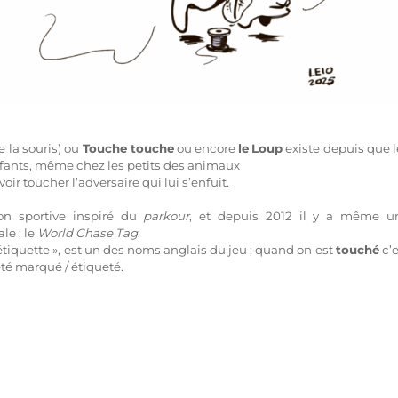
e la souris) ou
Touche touche
ou encore
le
Loup
existe depuis que l
nfants, même chez les petits des animaux
oir toucher l’adversaire qui lui s’enfuit.
ion sportive inspiré du
parkour
, et depuis 2012 il y a même u
e : le
World Chase Tag
.
« étiquette », est un des noms anglais du jeu ; quand on est
touché
c’e
té marqué / étiqueté.