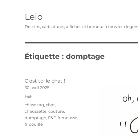
Leio
Dessins, caricatures, affiches et humour à tous les degré
Étiquette :
domptage
C’est toi le chat !
Publié
30 avril 2025
le
Catégories
F&F
Étiquettes
chase tag
,
chat
,
chaussette
,
couture
,
domptage
,
F&F
,
frimousse
,
fripouille