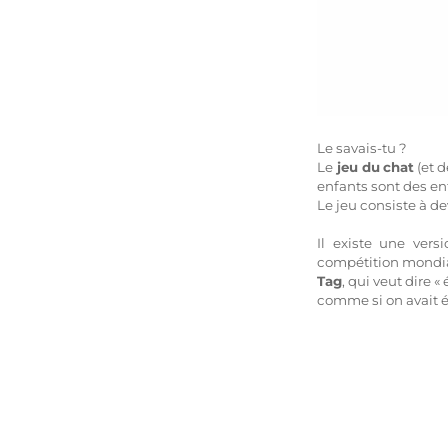
Le savais-tu ?
Le
jeu du
chat
(et d
enfants sont des e
Le jeu consiste à dev
Il existe une vers
compétition mondial
Tag
, qui veut dire 
comme si on avait é