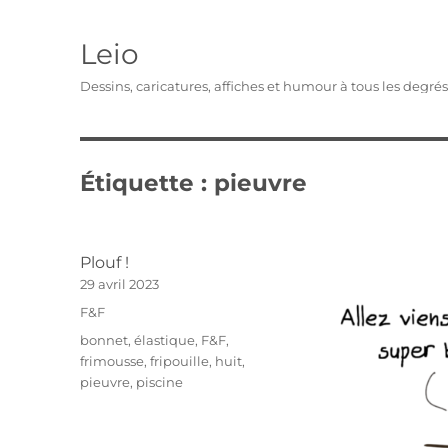
Leio
Dessins, caricatures, affiches et humour à tous les degré
Étiquette :
pieuvre
Plouf !
Publié
29 avril 2023
le
Catégories
F&F
Étiquettes
bonnet
,
élastique
,
F&F
,
frimousse
,
fripouille
,
huit
,
pieuvre
,
piscine