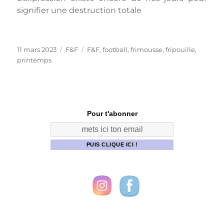
signifier une destruction totale
Publié
Catégories
Étiquettes
11 mars 2023
F&F
F&F
,
football
,
frimousse
,
fripouille
,
le
printemps
Pour t'abonner