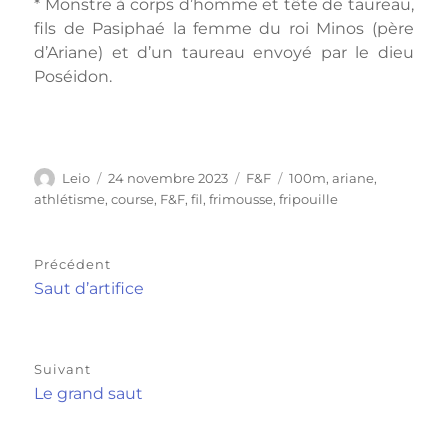
* Monstre à corps d’homme et tête de taureau,
fils de Pasiphaé la femme du roi Minos (père
d’Ariane) et d’un taureau envoyé par le dieu
Poséidon.
Auteur
Publié
Catégories
Étiquettes
Leio
24 novembre 2023
F&F
100m
,
ariane
,
le
athlétisme
,
course
,
F&F
,
fil
,
frimousse
,
fripouille
Navigation
Précédent
de
Publication
Saut d’artifice
précédente :
l’article
Suivant
Publication
Le grand saut
suivante :