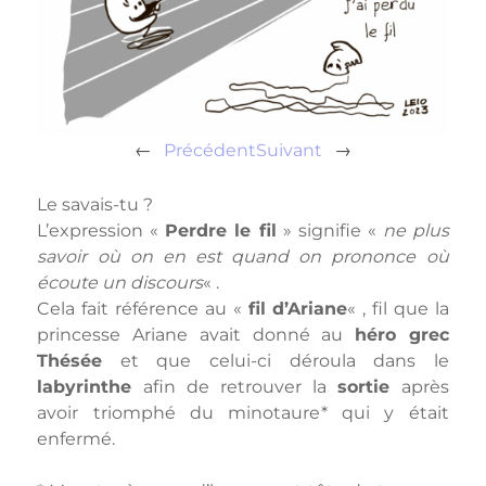
←
Précédent
Suivant
→
Le savais-tu ?
L’expression «
Perdre le fil
» signifie «
ne plus
savoir où on en est quand on prononce où
écoute un discours
« .
Cela fait référence au «
fil d’Ariane
« , fil que la
princesse Ariane avait donné au
héro grec
Thésée
et que celui-ci déroula dans le
labyrinthe
afin de retrouver la
sortie
après
avoir triomphé du minotaure* qui y était
enfermé.