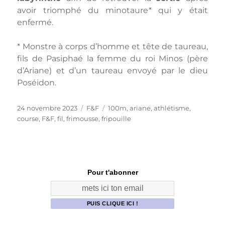
avoir triomphé du minotaure* qui y était
enfermé.
* Monstre à corps d’homme et tête de taureau,
fils de Pasiphaé la femme du roi Minos (père
d’Ariane) et d’un taureau envoyé par le dieu
Poséidon.
Publié
Catégories
Étiquettes
24 novembre 2023
F&F
100m
,
ariane
,
athlétisme
,
le
course
,
F&F
,
fil
,
frimousse
,
fripouille
Pour t'abonner