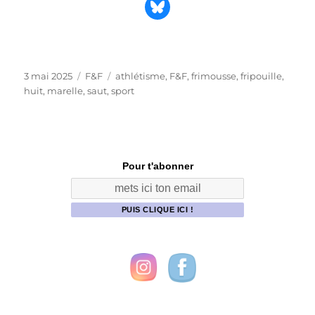
Partager sur Bluesky
Publié
Catégories
Étiquettes
3 mai 2025
F&F
athlétisme
,
F&F
,
frimousse
,
fripouille
,
le
huit
,
marelle
,
saut
,
sport
Pour t'abonner