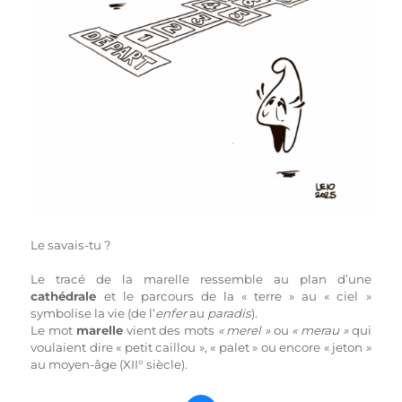
Le savais-tu ?
Le tracé de la marelle ressemble au plan d’une
cathédrale
et le parcours de la « terre » au « ciel »
symbolise la vie (de l’
enfer
au
paradis
).
Le mot
marelle
vient des mots
« merel »
ou
« merau »
qui
voulaient dire « petit caillou », « palet » ou encore « jeton »
au moyen-âge (XII° siècle).