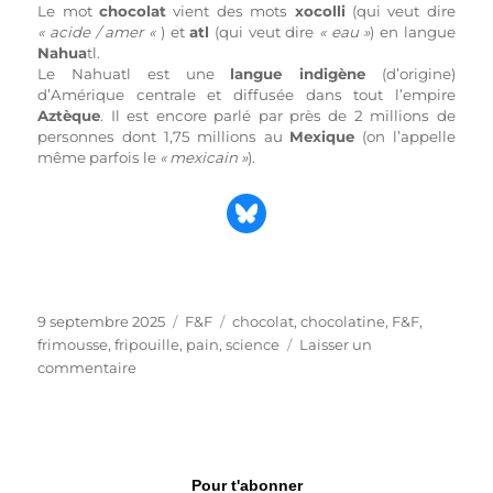
Le mot
chocolat
vient des mots
xocolli
(qui veut dire
« acide / amer «
) et
atl
(qui veut dire
« eau »
) en langue
Nahua
tl.
Le Nahuatl est une
langue indigène
(d’origine)
d’Amérique centrale et diffusée dans tout l’empire
Aztèque
. Il est encore parlé par près de 2 millions de
personnes dont 1,75 millions au
Mexique
(on l’appelle
même parfois le
« mexicain »
).
Partager sur Bluesky
Publié
Catégories
Étiquettes
9 septembre 2025
F&F
chocolat
,
chocolatine
,
F&F
,
le
frimousse
,
fripouille
,
pain
,
science
Laisser un
sur
commentaire
Oh
la
la,
le
choc
Pour t'abonner