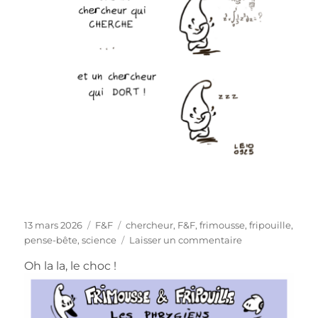
Publié
Catégories
Étiquettes
13 mars 2026
F&F
chercheur
,
F&F
,
frimousse
,
fripouille
,
le
sur
pense-bête
,
science
Laisser un commentaire
Pense-
Oh la la, le choc !
bête